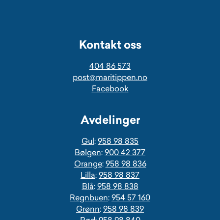
Kontakt oss
404 86 573
post@maritippen.no
Facebook
Avdelinger
Gul
:
958 98 835
Bølgen
:
900 42 377
Orange
:
958 98 836
Lilla
:
958 98 837
Blå
:
958 98 838
Regnbuen
:
954 57 160
Grønn
:
958 98 839
Rød
:
958 98 840